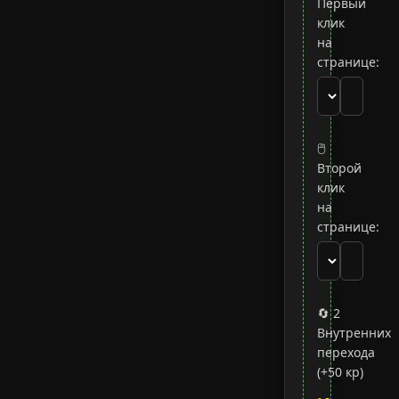
Первый
клик
на
странице:
🖱
Второй
клик
на
странице:
🔄 2
Внутренних
перехода
(+50 кр)