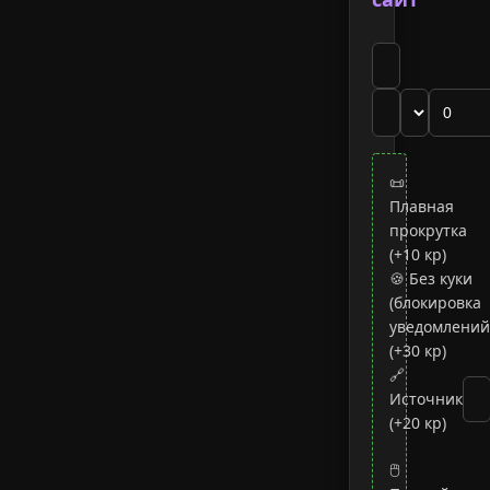
📜
Плавная
прокрутка
(+10 кр)
🍪 Без куки
(блокировка
уведомлений
(+30 кр)
🔗
Источник
(+20 кр)
🖱