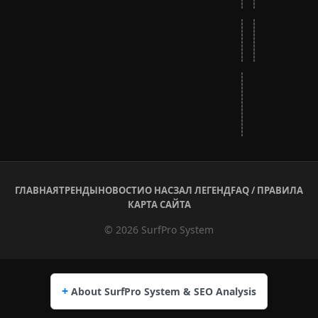
Нижний
Нижний
3
4
Нижний
широкий
728x90
ГЛАВНАЯ
ТРЕНДЫ
НОВОСТИ
О НАС
ЗАЛ ЛЕГЕНД
FAQ / ПРАВИЛА
КАРТА САЙТА
© 2026 SurfPro System
About SurfPro System & SEO Analysis