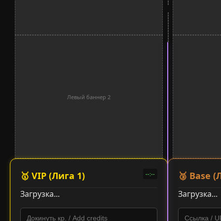
Верхний
Верхний
3
4
Смотр
...
Левый баннер 2
⏸
⏭
🚩
Жало
Пауза
Пропуск
🥇 VIP (
Лига 1
)
🥉 Base (
--:--
Загрузка...
Загрузка...