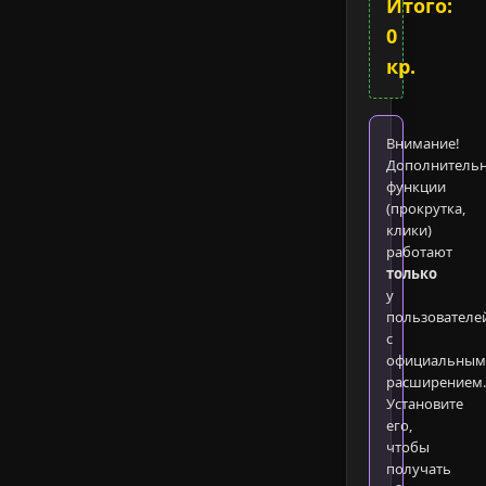
Итого:
0
кр.
Внимание!
Дополнитель
функции
(прокрутка,
клики)
работают
только
у
пользователе
с
официальным
расширением.
Установите
его,
чтобы
получать